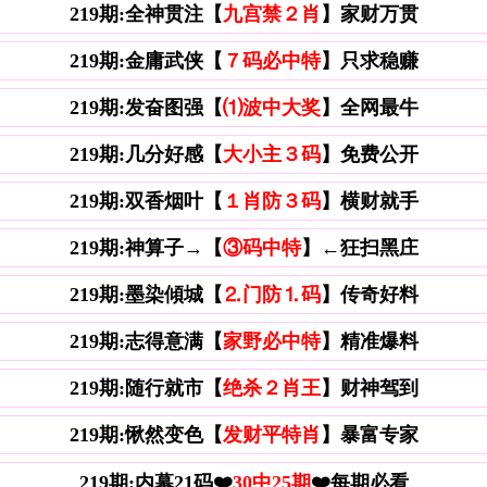
219期:全神贯注【
九宫禁２肖
】家财万贯
219期:金庸武侠【
７码必中特
】只求稳赚
219期:发奋图强【
⑴波中大奖
】全网最牛
219期:几分好感【
大小主３码
】免费公开
219期:双香烟叶【
１肖防３码
】横财就手
219期:神算子→【
③码中特
】←狂扫黑庄
219期:墨染傾城【
⒉门防⒈码
】传奇好料
219期:志得意满【
家野必中特
】精准爆料
219期:随行就市【
绝杀２肖王
】财神驾到
219期:愀然变色【
发财平特肖
】暴富专家
219期:内幕21码❤️
30中25期
❤️每期必看