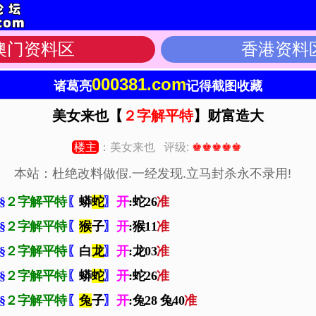
澳门资料区
香港资料
000381.com
诸葛亮
记得截图收藏
美女来也【
２字解平特
】财富造大
楼主
：美女来也 评级:
♚♚♚♚♚
本站：杜绝改料做假.一经发现.立马封杀永不录用!
§
２字解平特
〖
蟒
蛇
〗
开
:蛇26
准
§
２字解平特
〖
猴
子
〗
开
:猴11
准
§
２字解平特
〖
白
龙
〗
开
:龙03
准
§
２字解平特
〖
蟒
蛇
〗
开
:蛇26
准
§
２字解平特
〖
兔
子
〗
开
:兔28 兔40
准